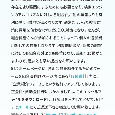
存在をより強固にするためにも必要となり、検索エンジ
ンのアルゴリズムに対し、各組合員が他の業者よりも有
利に働く可能性が高くなります。通常こういった検索対
策に費用を使わなければS.E.O.対策になりませんが、
組合員皆さんが参加されることによって、個々の追加費
用無しでの対策となります。利害関係者や、新規の顧客
に対しても組合員外よりも優位になり、差別化に繋がり
ますので、是非とも早い提出をお願いします。
組合ホームページに、各組合員を紹介するためのフォ
ームを組合員向けページ内にある
「
各種資料
」
内に、
「企業紹介フォーム」という名前でアップしてあります。
正会員・賛助会員様におかれましては、このエクセルフ
ァイルをダウンロードし、各項目を入力して頂いて、組合
まで
メール
にてご返送下さる様宜しくお願い致します。
組合メールアドレス：
jyoyge33@eagle.ocn.ne.jp