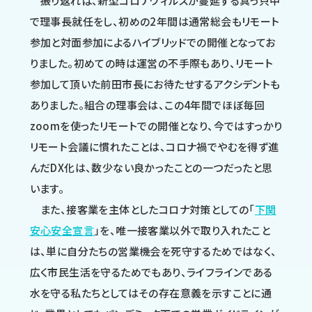
振り返れば、新型コロナウィルスが蔓延する真っ只中
で理事長就任をし、初めの2年間は通常総会もリモート
参加と対面参加によるハイブリッドでの開催となってお
りました。初めての時は運営の不手際もあり、リモート
参加して頂いた前田市長にお待たせするアクシデントも
ありました。組合の理事会は、この4年間でほぼ毎回
zoomを使ったリモートでの開催となり、今ではすっかり
リモート会議に慣れたことは、コロナ禍でやむを得ず進
んだDX化は、数少ない良かったことの一つだったと思
います。
また、接客業を主体としたコロナ対策としての「
下関
安心安全宣言
」を、唯一接客業以外で取り入れたこと
は、単に自分たちの営業機会を死守するためではなく、
広く市民生活を守るためでもあり、ライフラインである
水を守る私たちとしてはその存在意義を示すことに通