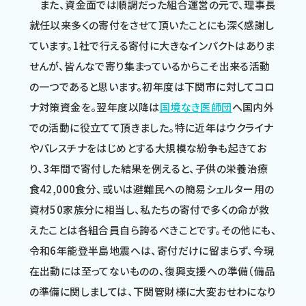
また、資金面では順調だった組合運営の元で、理事長
就任以来多くの寄付をさせて頂いたことにも深く感謝し
ています。1社で行える寄付に大きなインパクトはありま
せんが、皆んなで寄り集まっているからこそ出来る活動
の一つであると思います。初年度は下関市に対してコロ
ナ対策資金を。翌年度以降は
国境なき医師団
へ国内外
での活動に役立てて頂きました。特に近年はウクライナ
やパレスチナをはじめとする大規模な紛争も起きてお
り、3年間で寄付した結果を例えると、子供の栄養治療
食42,000食分、或いは避難民への簡易シェルター用の
資材50家族分に相当し、私たちの寄付で多くの命が救
えたことは各組合員自ら誇るべきことです。その他にも、
令和6年能登半島地震へは、寄付だけに留まらず、今現
在出動には至ってないものの、復興支援への準備（備品
の準備に関しましては、下関管財様に大変おせわになり