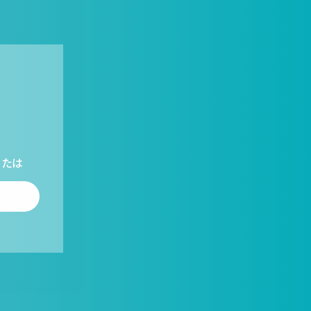
 または
信する