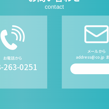
contact
メールから
address@co.jp
お電話から
3-263-0251
フォームから送