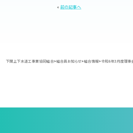
«
前の記事へ
下関上下水道工事業協同組合
>
組合員お知らせ
>
組合情報
>
令和6年3月度理事